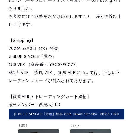
式メンバー別ソロアーティスト写真と同一のものとなって
affiliated artist
inquiry
おりました。
お客様にはご迷惑をおかけいたしますこと、深くお詫び申
し上げます。
【Shipping】
2026年6月3日（水）発売
JI BLUE SINGLE『景色』
歓喜VER.（商品番号 YRCS-90277）
※歓声 VER.、疾風 VER.、旋風 VER.については、正しいト
レーディングカードが封入されております。
【歓喜VER. / トレーディングカード絵柄】
該当メンバー：西洸人(INI)