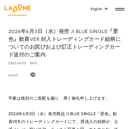
English
2026年6月3日（水）発売 JI BLUE SINGLE『景
色』歓喜VER.封入トレーディングカード絵柄に
ついてのお詫びおよび訂正トレーディングカー
ド送付のご案内
HOME
RELEASE
2026.06.02
INFO
release information
SHARE
NEWS
COMPANY
news
Company Profile
平素は格別のご高配を賜り、厚く御礼申し上げます。
ARTIST NEWS
RECRUIT
artist news
Recruitment information
2026年6月3日（水）発売商品 JI BLUE SINGLE『景色』歓
喜VER.のトレーディングカードにて、西洸人の絵柄が、公
ARTIST
CONTACT